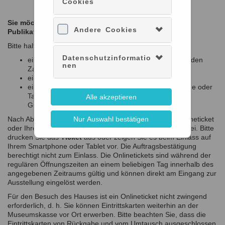
Cookies
Sie möchten Onlinetickets, Gutscheine und/oder
Andere Cookies
Publikationen kaufen?
Bitte halten Sie für Ihren Einkauf folgendes bereit:
Datenschutzinformatio
eine gültige Kreditkarte (Mastercard oder VISA) für den
nen
Zahlungsvorgang
eine gültige E-Mail-Adresse
einen Drucker zum Ausdrucken bzw. ein Smartphone oder
Tablet zum Speichern Ihres/Ihrer Onlinetickets bzw.
Alle akzeptieren
Gutscheine
Nach Abschluss des Bestellvorgangs erhalten Sie Ihr Onlineticket
Nur Auswahl bestätigen
oder Ihren Gutschein elektronisch per E-Mail als PDF-Datei. Bitte
drucken Sie das
Ticket
aus oder zeigen Sie es beim Einlass auf
Ihrem Smartphone oder Tablet vor. Die Auftragsbestätigung
berechtigt nicht zum Einlass. Die Onlinetickets sind während der
regulären Öffnungszeiten an einem beliebigen Tag innerhalb des
angegebenen Zeitraums gültig und können direkt am Eingang zur
Ausstellung eingelöst werden.
Für den Besuch des Hauses ist ein Onlineticket nicht zwingend
erforderlich, d. h. Sie können Eintrittskarten weiterhin an der
Museumskasse vor Ort erwerben. Bitte beachten Sie, dass die
Eintrittskarten von Rückgabe und vom Umtausch ausgeschlossen