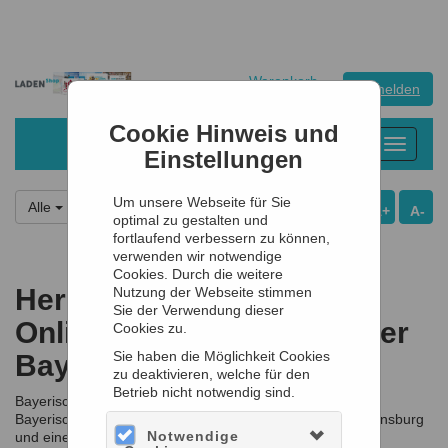
Warenkorb
Anmelden
0
Artikel
0,00 €
Cookie Hinweis und
Toggle
Einstellungen
navigati
Um unsere Webseite für Sie
Alle
A+
A-
optimal zu gestalten und
fortlaufend verbessern zu können,
verwenden wir notwendige
Cookies. Durch die weitere
Herzlich willkommen im
Nutzung der Webseite stimmen
Sie der Verwendung dieser
Onlineshop des
Hauses der
Cookies zu.
Sie haben die Möglichkeit Cookies
Bayerischen Geschichte
zu deaktivieren, welche für den
Betrieb nicht notwendig sind.
Bayerische Geschichte ist unser Thema – mit unseren
Bayerischen Landesausstellungen, dem Museum in Regensburg
Notwendige
und einer breiten Palette an Publikationen.